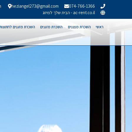
074-766-1366
heziangel273@gmail.com
הר
ac-rent.co.il - הבית שלך למיזוג
ראשי
השכרת מצננים
השכרת מזגנים
השכרת מזגנים לחתונות