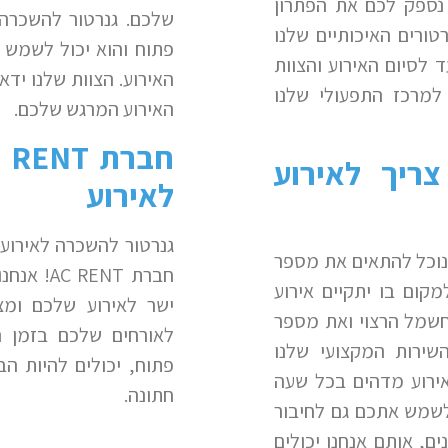
 נספק לכם את הפתרון
שלכם. גנרטור להשכרה
ורים האיכותיים שלנו
פתוח והוא יכול לשמש 
 לסיום האירוע והצוות
האירוע. הצוות שלנו ידא
למרכז התפעולי שלנו
האירוע המרגש שלכם.
חברת
C RENT
צריך לאירוע
לאירוע
גנרטור להשכרה לאירוע 
נוכל להתאים את מספר
חברת
AC RENT
! אנחנ
מקום בו יתקיים אירוע
ישר לאירוע שלכם ומצ
חשמל הרצוי ואת מספר
לאורחים שלכם בזמן הא
שירות המקצועי שלנו
פתוח, יכולים להיות הב
אירוע מדהים בכל שעה
חתונה.
 לשמש אתכם גם לחיבור
נים, אותם אנחנו יכולים