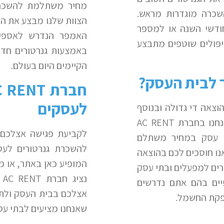
מחיר משתלמת להשכרת
שכרה מוגדרות מראש.
הצוות שלנו מבצע את ה
ודשי השנה או למספר
האמפר הנדרש לאספקת
יפולים שוטפים מתבצע
באמצעות גנרטורים חדי
הקיימים היום בעולם.
 לבית העסק?
חברת
C RENT
לעסקים
וצאה די גדולה ובנוסף
נחנו בחברת
AC RENT
לקביעת פגישה אצלכם 
י עסק במחיר משתלם
להשכרת גנרטורים לעס
נו חוסכים לכם בהוצאה
המופיע כאן באתר, או 
רים למפעלים ובתי עסק
נציג חברת
AC RENT
י
יים בהם אתם נדרשים
אצלכם בבית העסק ולתמ
פקת החשמל.
שאנחנו מציעים לבתי עס