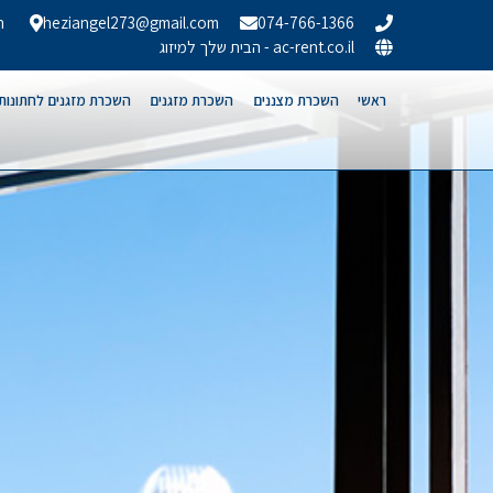
074-766-1366
heziangel273@gmail.com
הר
ac-rent.co.il - הבית שלך למיזוג
ראשי
השכרת מצננים
השכרת מזגנים
השכרת מזגנים לחתונות