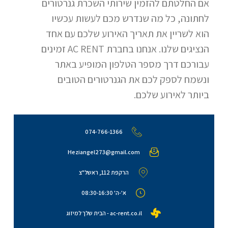
אם החלטתם להזמין שירותי השכרת גנרטורים
לחתונה, כל מה שנדרש מכם לעשות עכשיו
הוא לשריין את תאריך האירוע שלכם עם אחד
הנציגים שלנו. אנחנו בחברת AC RENT זמינים
עבורכם דרך מספר הטלפון המופיע באתר
ונשמח לספק לכם את הגנרטורים הטובים
ביותר לאירוע שלכם.
074-766-1366
Heziangel273@gmail.com
הרקפת 112, ראשל"צ
א'-ה' 08:30-16:30
ac-rent.co.il - הבית שלך למיזוג