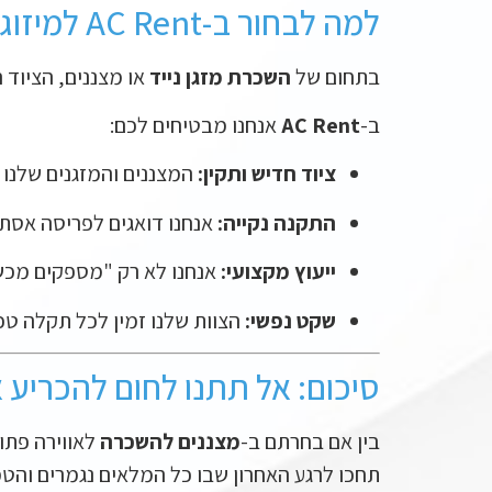
למה לבחור ב-AC Rent למיזוג האירוע שלכם?
בתחום של
השכרת מזגן נייד
או מצננים, הציוד 
ב-
AC Rent
אנחנו מבטיחים לכם:
ציוד חדיש ותקין:
המצננים והמזגנים שלנו 
התקנה נקייה:
אנחנו דואגים לפריסה אסת
ייעוץ מקצועי:
אנחנו לא רק "מספקים מכשיר
שקט נפשי:
הצוות שלנו זמין לכל תקלה ט
סיכום: אל תתנו לחום להכריע 
בין אם בחרתם ב-
מצננים להשכרה
לאווירה פתו
תחכו לרגע האחרון שבו כל המלאים נגמרים והטמ