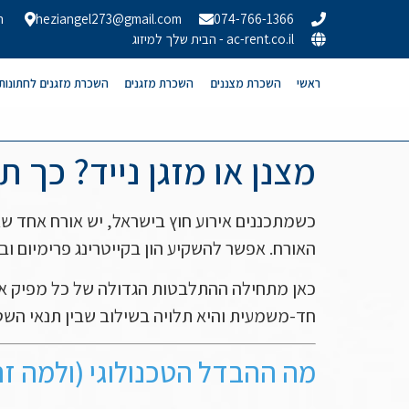
074-766-1366
heziangel273@gmail.com
הר
ac-rent.co.il - הבית שלך למיזוג
ראשי
השכרת מצננים
השכרת מזגנים
השכרת מזגנים לחתונות
מצנן או מזגן נייד? כך
האורח. אפשר להשקיע הון בקייטרינג פרימיום ובד
כאן מתחילה ההתלבטות הגדולה של כל מפיק א
חד-משמעית והיא תלויה בשילוב שבין תנאי השט
מה ההבדל הטכנולוגי (ולמה ז