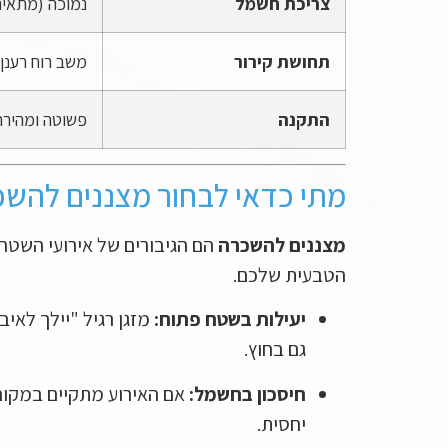
צריכת חשמל
נמוכה (מתאים
תחושת קירור
משב רוח רענן
התקנה
פשוטה ומהירה (g & Play
מתי כדאי לבחור מצננים להש
מצננים להשכרה
הם הגיבורים של אירועי השטח
הטבעית שלכם.
יעילות בשטח פתוח:
מזגן רגיל "יילך לאיב
גם בחוץ.
חיסכון בחשמל:
אם האירוע מתקיים במקו
יחסית.