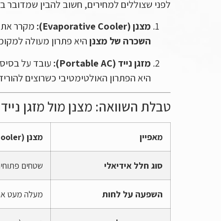
לפני שצוללים למחירים, חשוב להבין שמדובר בשת
מצנן (Evaporative Cooler):
מקרר את הא
השכרה של מצנן
היא פתרון מעולה למקומות
מזגן נייד (Portable AC):
עובד על בסיס מ
היא הפתרון האולטימטיבי כשרוצים להוריד את הטמפרטורה ב-10 
טבלת השוואה: מצנן מול מזגן נייד
מאפיין
מצנן (Cooler)
סוג חלל אידיאלי
שטחים פתוחים,
השפעה על לחות
מעלה מעט את