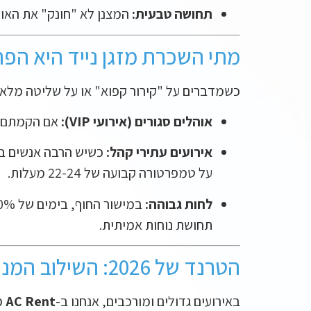
תחושה טבעית:
המצנן לא "חונק" את האווי
מתי השכרת מזגן נייד היא הפתר
כשמדברים על "קירור קפוא" או על שליטה מלאה
אוהלים סגורים (אירועי VIP):
אם הקמתם או
אירועים עתירי קהל:
כשיש הרבה אנשים בח
על טמפרטורה קבועה של 22-24 מעלות.
לחות גבוהה:
תחושת נוחות אמיתית.
הטרנד של 2026: השילוב המנצח (Hybrid Cooling)
באירועים גדולים ומורכבים, אנחנו ב-
AC Rent
מ